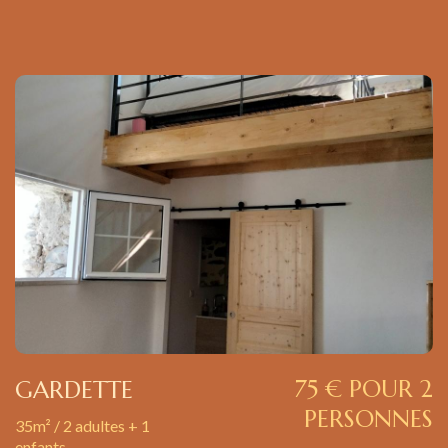
75 € POUR 2
GARDETTE
PERSONNES
35m² / 2 adultes + 1
enfants