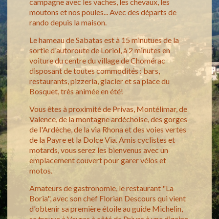
campagne avec les vaches, les chevaux, les
moutons et nos poules... Avec des départs de
rando depuis la maison.
Le hameau de Sabatas est à 15 minutues de la
sortie d'autoroute de Loriol, à 2 minutes en
voiture du centre du village de Chomérac
disposant de toutes commodités : bars,
restaurants, pizzeria, glacier et sa place du
Bosquet, très animée en été!
Vous êtes à proximité de Privas, Montélimar, de
Valence, de la montagne ardéchoise, des gorges
de l'Ardèche, de la via Rhona et des voies vertes
de la Payre et la Dolce Via. Amis cyclistes et
motards, vous serez les bienvenus avec un
emplacement couvert pour garer vélos et
motos.
Amateurs de gastronomie, le restaurant "La
Boria", avec son chef Florian Descours qui vient
d'obtenir sa première étoile au guide Michelin,
se trouve à Veyras à côté de Privas à une dizaine